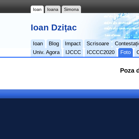
Ioan
Ioana
Simona
Ioan Dzițac
Ioan
Blog
Impact
Scrisoare
Contestați
Univ. Agora
IJCCC
ICCCC2020
Foto
Poza d