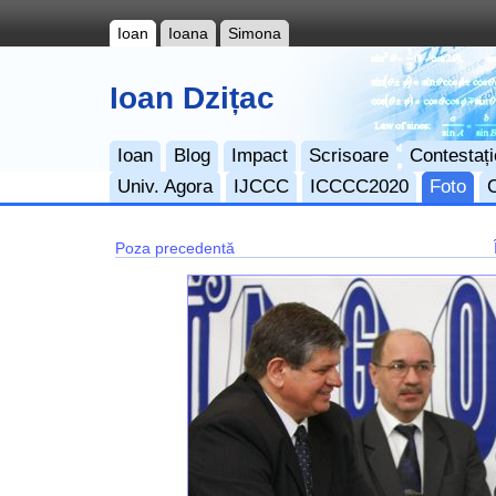
Ioan
Ioana
Simona
Ioan Dzițac
Ioan
Blog
Impact
Scrisoare
Contestați
Univ. Agora
IJCCC
ICCCC2020
Foto
Poza precedentă