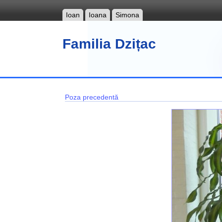
Ioan
Ioana
Simona
Familia Dzițac
Poza precedentă