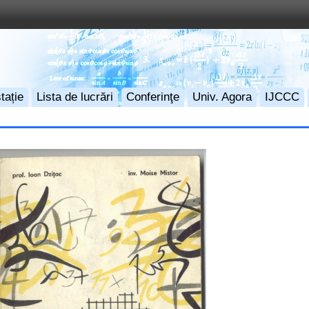
tație
Lista de lucrări
Conferinţe
Univ. Agora
IJCCC