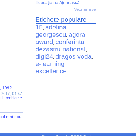
Educaţie netăţenească
Vezi arhiva
Etichete populare
15
adelina
,
georgescu
agora
,
,
award
conferinta
,
,
dezastru national
,
digi24
dragos voda
,
,
e-learning
,
excellence
.
x, 1992
 2017, 04:57.
tii
,
probleme
.
icol mai nou