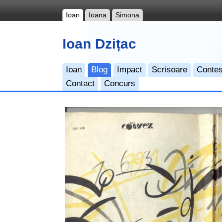
Ioan
Ioana
Simona
Ioan Dzițac
Ioan
Blog
Impact
Scrisoare
Contes
Contact
Concurs