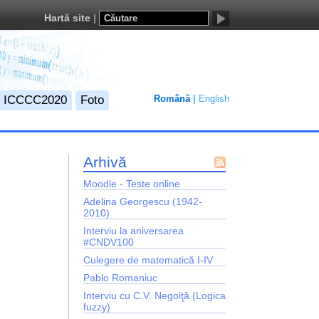
Hartă site
ICCCC2020
Foto
Română
English
Arhivă
Flux
Moodle - Teste online
Atom
Adelina Georgescu (1942-
2010)
Interviu la aniversarea
#CNDV100
Culegere de matematică I-IV
Pablo Romaniuc
Interviu cu C.V. Negoiţă (Logica
fuzzy)