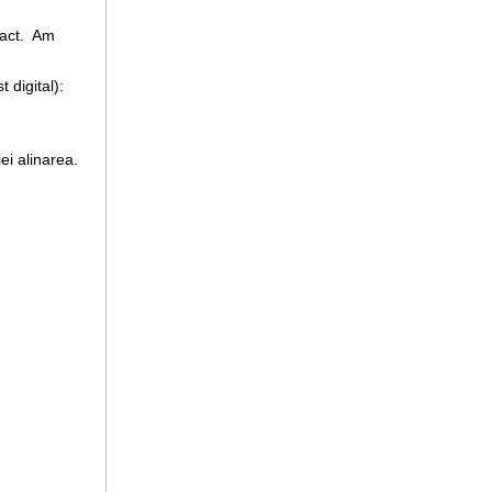
dact. Am
st digital):
ei alinarea.