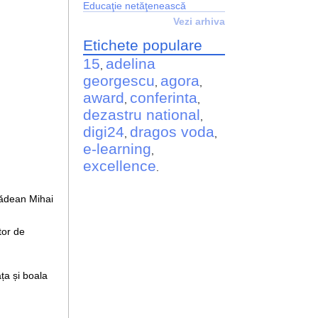
Educaţie netăţenească
Vezi arhiva
Etichete populare
15
adelina
,
georgescu
agora
,
,
award
conferinta
,
,
dezastru national
,
digi24
dragos voda
,
,
e-learning
,
excellence
.
rădean Mihai
tor de
ața și boala