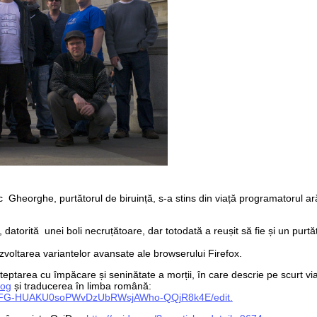
c Gheorghe, purtătorul de biruință, s-a stins din viață programatorul a
, datorită
unei boli necruțătoare
, dar totodată a reușit să fie și un purtă
zvoltarea variantelor avansate ale browserului Firefox.
 așteptarea cu împăcare și seninătate a morții, în care descrie pe scurt vi
log
și traducerea în limba română:
nZEFG-HUAKU0soPWvDzUbRWsjAWho-QQjR8k4E/edit.