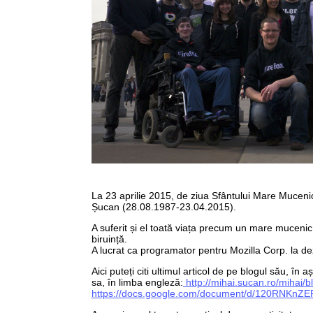
La 23 aprilie 2015, de ziua Sfântului Mare Muceni
Șucan (28.08.1987-23.04.2015).
A suferit și el toată viața precum un mare mucenic
biruință.
A lucrat ca programator pentru Mozilla Corp. la de
Aici puteți citi ultimul articol de pe blogul său, în
sa, în limba engleză:
http://mihai.sucan.ro/mihai/b
https://docs.google.com/document/d/120RNK