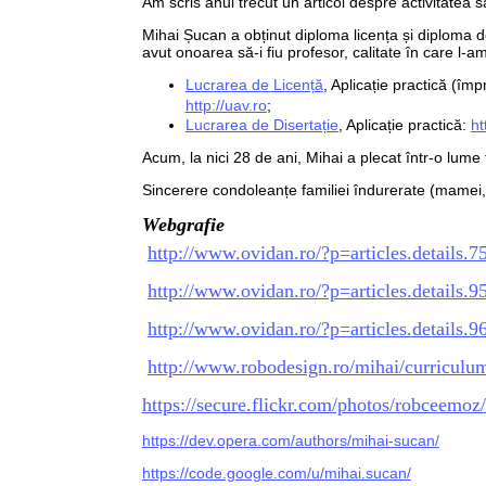
Am scris anul trecut un articol despre activitatea s
Mihai Șucan a obținut diploma licența și diploma d
avut onoarea să-i fiu profesor, calitate în care l-a
Lucrarea de Licență
, Aplicație practică (îm
http://uav.ro
;
Lucrarea de Disertație
,
Aplicație practică:
ht
Acum, la nici 28 de ani, Mihai a plecat într-o lume
Sincerere condoleanțe familiei îndurerate (mamei, t
Webgrafie
http://www.ovidan.ro/?p=articles.details.7
http://www.ovidan.ro/?p=articles.details.9
http://www.ovidan.ro/?p=articles.details.9
http://www.robodesign.ro/mihai/curriculum
https://secure.flickr.com/photos/robceemo
https://dev.opera.com/authors/mihai-sucan/
https://code.google.com/u/mihai.sucan/