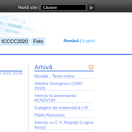
Hartă site
ICCCC2020
Foto
Română
English
Arhivă
Flux
l 2015, 05:05
Moodle - Teste online
Atom
Adelina Georgescu (1942-
2010)
Interviu la aniversarea
#CNDV100
Culegere de matematică I-IV
Pablo Romaniuc
Interviu cu C.V. Negoiţă (Logica
fuzzy)