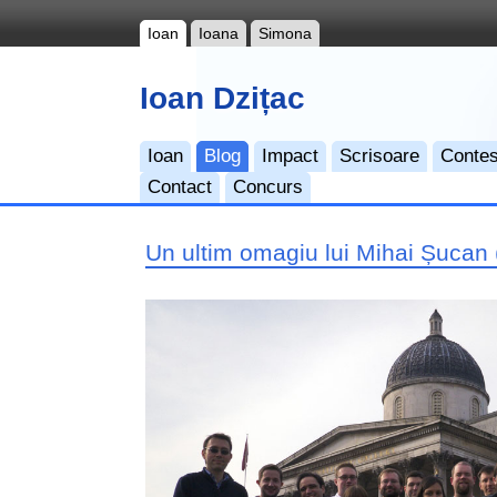
Ioan
Ioana
Simona
Ioan Dzițac
Ioan
Blog
Impact
Scrisoare
Contes
Contact
Concurs
Un ultim omagiu lui Mihai Șucan