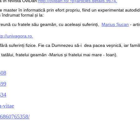
a în revista OviDan:
http://ovidan.ro/?p=articles.details.9674.
e master în informatică prin efort propriu, fiind un experimentat autodi
m îndrumat formal și la:
preună cu fratele său geamăn, cu aceleași suferinți,
Marius Șucan
- arti
tp://univagora.ro.
 fără suferinți fizice. Fie ca Dumnezeu să-i dea pacea veșnică, iar famili
atălui, fratelui geamăn -Marius și fratelui mai mare - Ioan).
508
599
634
-vitae
z/6860765358/