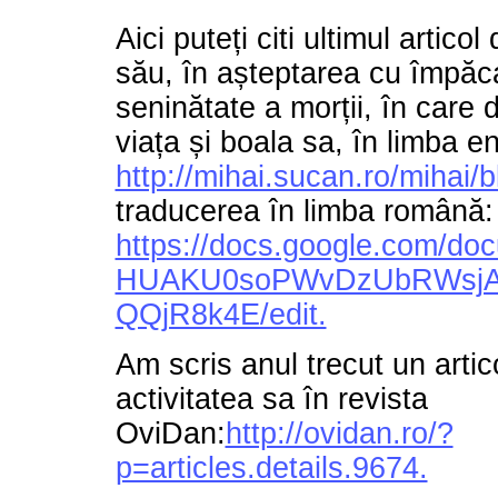
Aici puteți citi ultimul articol
său, în așteptarea cu împăca
seninătate a morții, în care 
viața și boala sa, în limba e
http://mihai.sucan.ro/mihai/b
traducerea în limba română:
https://docs.google.com/
HUAKU0soPWvDzUbRWsjA
QQjR8k4E/edit.
Am scris anul trecut un artic
activitatea sa în revista
OviDan:
http://ovidan.ro/?
p=articles.details.9674.