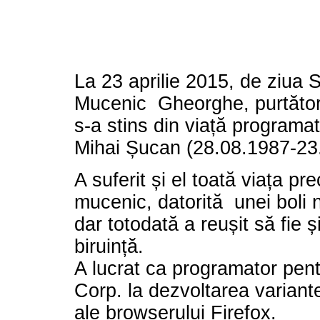
La 23 aprilie 2015, de ziua 
Mucenic Gheorghe, purtătoru
s-a stins din viață programa
Mihai Șucan (28.08.1987-23
A suferit și el toată viața p
mucenic, datorită
unei boli 
dar totodată a reușit să fie ș
biruință.
A lucrat ca programator pent
Corp. la dezvoltarea variant
ale browserului Firefox.