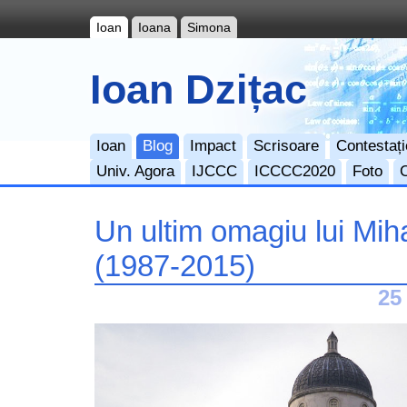
Ioan
Ioana
Simona
Ioan Dzițac
Ioan
Blog
Impact
Scrisoare
Contestați
Univ. Agora
IJCCC
ICCCC2020
Foto
Un ultim omagiu lui Mih
(1987-2015)
25