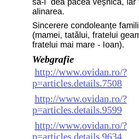
să-i dea pacea veșnică, iar f
alinarea.
Sincerere condoleanțe famili
(mamei, tatălui, fratelui gea
fratelui mai mare - Ioan).
Webgrafie
http://www.ovidan.ro/?
p=articles.details.7508
http://www.ovidan.ro/?
p=articles.details.9599
http://www.ovidan.ro/?
p=articles.details.9634