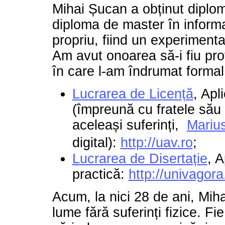
Mihai Șucan a obținut diplom
diploma de master în informa
propriu, fiind un experiment
Am avut onoarea să-i fiu prof
în care l-am îndrumat formal 
Lucrarea de Licență
, Apl
(împreună cu fratele să
aceleași suferinți,
Mariu
digital):
http://uav.ro
;
Lucrarea de Disertație
,
A
practică:
http://univagora
Acum, la nici 28 de ani, Miha
lume fără suferinți fizice. 