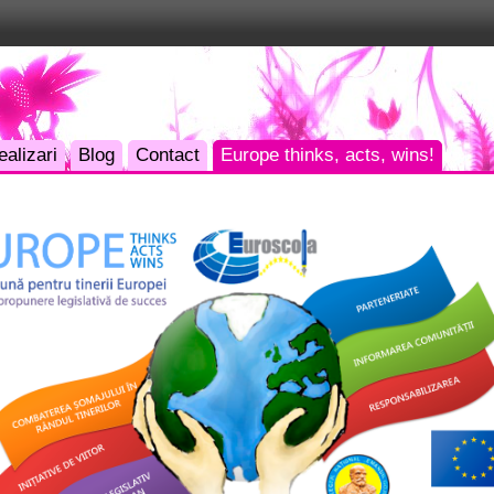
ealizari
Blog
Contact
Europe thinks, acts, wins!