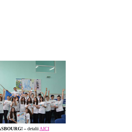
ASBOURG! –
detalii
AICI