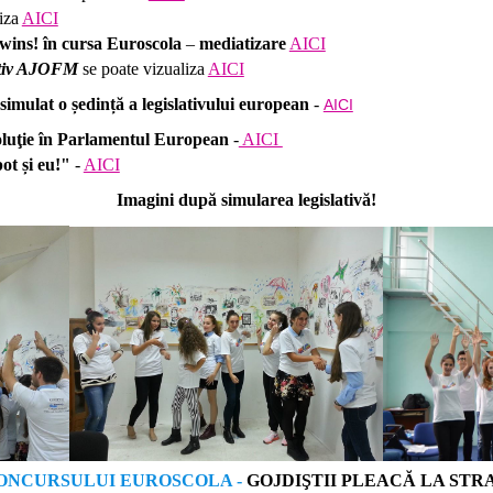
liza
AICI
wins! în cursa Euroscola
–
mediatizare
AICI
tativ AJOFM
se poate vizualiza
AICI
simulat o ședință a legislativului european
-
AICI
oluţie în Parlamentul European
-
AICI
ot și eu!"
-
AICI
Imagini după simularea legislativă!
CONCURSULUI EUROSCOLA -
GOJDIŞTII PLEACĂ LA STR