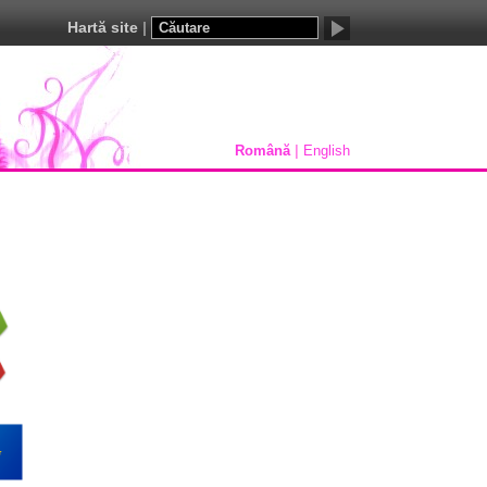
Hartă site
Română
English