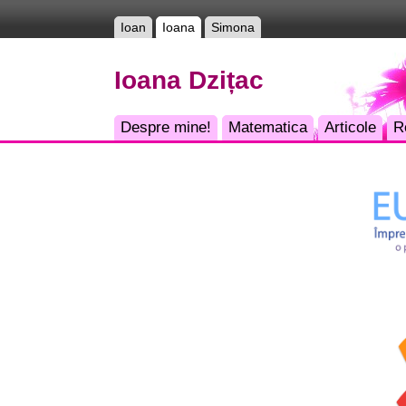
Ioan
Ioana
Simona
Ioana Dzițac
Despre mine!
Matematica
Articole
R