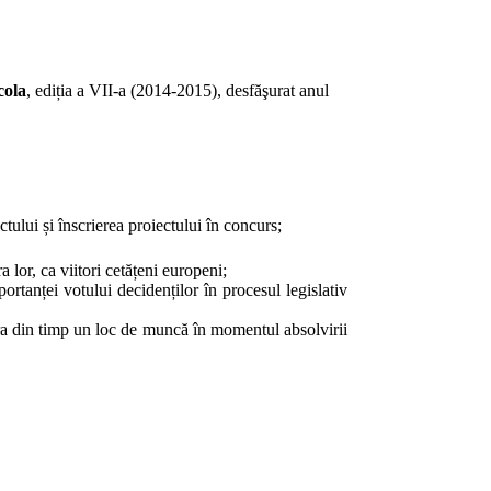
cola
, ediția a VII-a (2014-2015),
desfăşurat anul
tului și înscrierea proiectului în concurs;
a lor, ca viitori cetățeni europeni;
portanței votului decidenților
în procesul legislativ
ura din timp un loc de muncă în momentul absolvirii