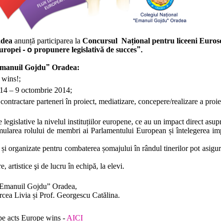
dea
anunță participarea la
Concursul
Național pentru liceeni Euros
uropei
-
o
p
ropunere
legislativă de
succes
”.
manuil Gojdu
”
Oradea:
 wins!;
14 – 9 octombrie 2014;
 contractare parteneri
î
n proiect, mediatizare, concepere/realizare a proiec
 legislative la nivelul instituțiilor europene, ce au un impact direct asupr
imularea rolului de membri ai Parlamentului European și întelegerea im
 și organizate pentru combaterea șomajului în rândul tinerilor pot asig
, artistice şi de lucru în echipă, la elevi.
Emanuil Gojdu” Oradea,
rcea Livia și Prof. Georgescu Catălina.
pe acts Europe wins -
AICI