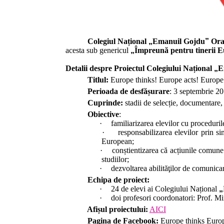
Colegiul Național
„
Emanuil Gojdu
”
Ora
acesta sub genericul
„
Împreună
pentru
tinerii
E
Detalii despre Proiectul
Colegiului Național
„
E
Titlul:
Europe thinks! Europe acts! Europe
Perioada de desfășurare
:
3 septembrie 20
Cuprinde:
stadii de selec
ț
ie, documentare,
Obiective
:
·
familiarizarea elevilor cu procedurile
·
responsabilizarea elevilor prin s
European;
·
conștientizarea că acțiunile comune
studiilor;
·
dezvoltarea abilităţilor de comunicare
Echipa de proiect:
·
24 de elevi ai Colegiului Na
ț
ional
„
·
doi profesori coordonatori: Prof. Mi
Afi
șul proiectului:
AICI
Pagina de Facebook:
Europe thinks Euro