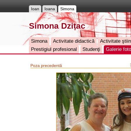
Ioan
Ioana
Simona
Simona Dzițac
Simona
Activitate didactică
Activitate ştiin
Prestigiul profesional
Studenţi
Galerie fot
Poza precedentă