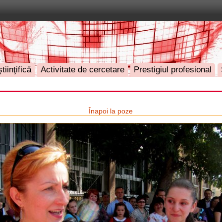
tiinţifică
Activitate de cercetare
Prestigiul profesional
Înapoi la poze