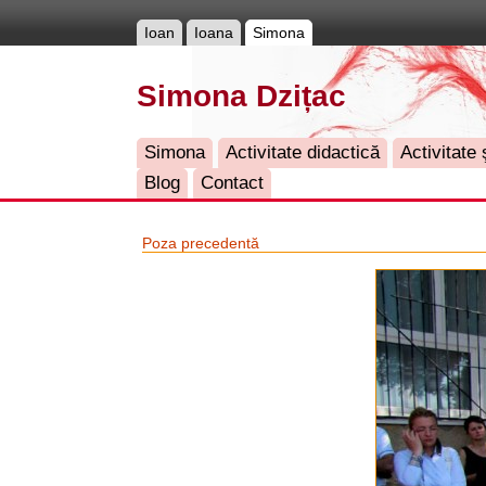
Ioan
Ioana
Simona
Simona Dzițac
Simona
Activitate didactică
Activitate ş
Blog
Contact
Poza precedentă