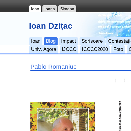
Ioan
Ioana
Simona
Ioan Dzițac
Ioan
Blog
Impact
Scrisoare
Contestați
Univ. Agora
IJCCC
ICCCC2020
Foto
Pablo Romaniuc