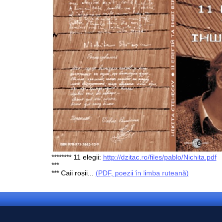
******** 11 elegii:
http://dzitac.ro/files/pablo/Nichita.pdf
***
*** Caii roșii...
(PDF, poezii în limba ruteană)