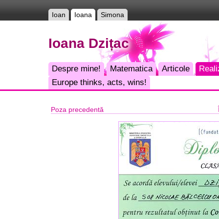
Ioan
Ioana
Simona
Ioana Dzițac
Despre mine!
Matematica
Articole
Reali
Europe thinks, acts, wins!
Poza precedentă