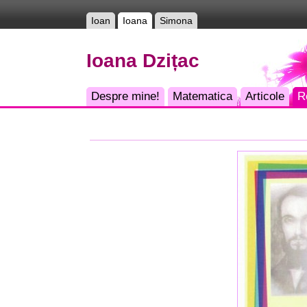
Ioan
Ioana
Simona
Ioana Dzițac
Despre mine!
Matematica
Articole
R