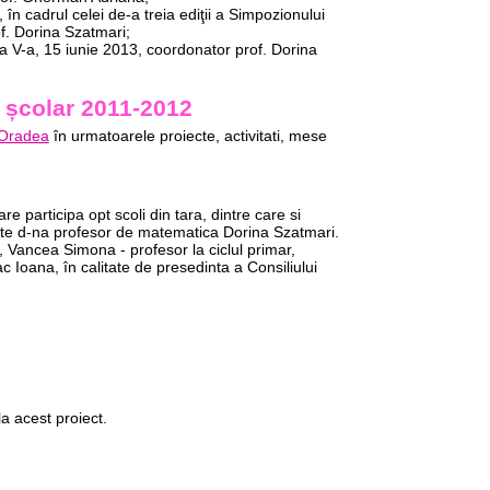
, în cadrul celei de-a treia ediţii a Simpozionului
f. Dorina Szatmari;
 a V-a, 15 iunie 2013, coordonator prof. Dorina
l școlar 2011-2012
Oradea
în urmatoarele proiecte, activitati, mese
 participa opt scoli din tara, dintre care si
este d-na profesor de matematica Dorina Szatmari.
, Vancea Simona - profesor la ciclul primar,
 Ioana, în calitate de presedinta a Consiliului
la acest proiect.