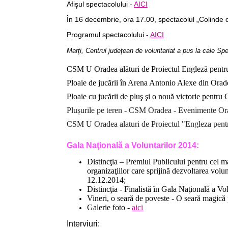
Afişul spectacolului -
AICI
În 16 decembrie, ora 17.00, spectacolul „Colinde din
Programul spectacolului -
AICI
Marţi, Centrul judeţean de voluntariat a pus la cale Spe
CSM U Oradea alături de Proiectul Engleză pentru
Ploaie de jucării în Arena Antonio Alexe din Orad
Ploaie cu jucării de pluş şi o nouă victorie pent
Plușurile pe teren - CSM Oradea - Evenimente Or
CSM U Oradea alaturi de Proiectul "Engleza pentr
Gala Naţională a Voluntarilor 2014:
Distincţia – Premiul Publicului pentru cel 
organizaţiilor care sprijină dezvoltarea volun
12.12.2014;
Distincţia - Finalistă în Gala Naţională a V
Vineri, o seară de poveste - O seară magică
Galerie foto -
aici
Interviuri: