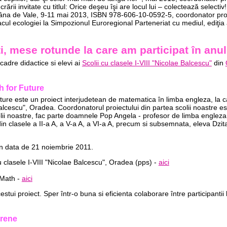
ării invitate cu titlul: Orice deşeu îşi are locul lui – colectează selectiv!
âna de Vale, 9-11 mai 2013, ISBN 978-606-10-0592-5, coordonator pro
cul ecologiei la Simpozionul Euroregional Parteneriat cu mediul, ediţia
ăți, mese rotunde la care am participat în anu
 cadre didactice si elevi ai
Scolii cu clasele I-VIII "Nicolae Balcescu"
din
h for Future
ure este un proiect interjudetean de matematica în limba engleza, la care
Balcescu", Oradea. Coordonatorul proiectului din partea scolii noastre 
colii noastre, fac parte doamnele Pop Angela - profesor de limba engleza
n clasele a II-a A, a V-a A, a VI-a A, precum si subsemnata, eleva Dzitac
în data de 21 noiembrie 2011.
 clasele I-VIII "Nicolae Balcescu", Oradea (pps) -
aici
 Math -
aici
stui proiect. Sper într-o buna si eficienta colaborare între participantii 
orene