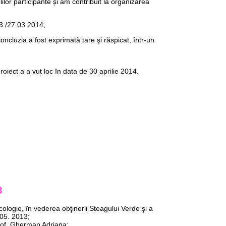
ilor participante și am contribuit la organizarea
03./27.03.2014;
, concluzia a fost exprimată tare şi răspicat, într-un
roiect a a vut loc în data de 30 aprilie 2014.
3
ologie, în vederea obţinerii Steagului Verde şi a
.05. 2013;
 prof. Gherman Adriana;