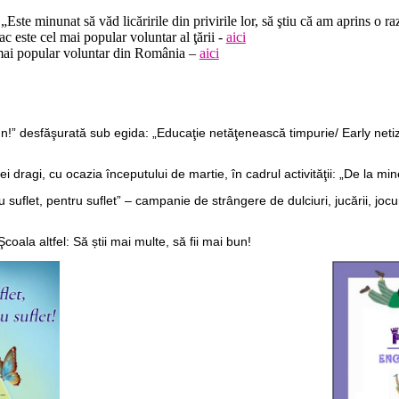
„Este minunat să văd licăririle din privirile lor, să ştiu că am aprins o ra
 este cel mai popular voluntar al ţării -
aici
mai popular voluntar din România –
aici
!” desfăşurată sub egida: „Educaţie netăţenească timpurie/ Early netiz
ei dragi, cu ocazia începutului de martie, în cadrul activităţii: „De la min
u suflet, pentru suflet” – campanie de strângere de dulciuri, jucării, jocu
coala altfel: Să știi mai multe, să fii mai bun!