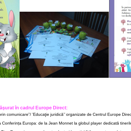
făşurat în cadrul Europe Direct:
rin comunicare”/ ’Educaţie juridică’’ organizate de Centrul Europe Dire
la Conferința Europa: de la Jean Monnet la globul player dedicată tineri