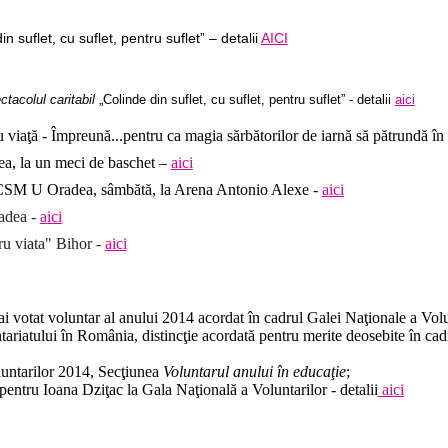
 suflet, cu suflet, pentru suflet” – detalii
AICI
ctacolul caritabil
„Colinde din suflet, cu suflet, pentru suflet” - detalii
aici
 viaţă -
Împreună...pentru ca magia sărbătorilor de iarnă să pătrundă în s
ea, la un meci de baschet –
aici
ru CSM U Oradea, sâmbătă, la Arena Antonio Alexe -
aici
adea -
aici
u viata" Bihor -
aici
mai votat voluntar al anului 2014 acordat în cadrul Galei Naţionale a V
tariatului în România, distincţie acordată pentru merite deosebite în cadr
oluntarilor 2014, Secţiunea
Voluntarul anului în educaţie
;
 pentru Ioana Dziţac la Gala Naţională a Voluntarilo
r
- detalii
aici