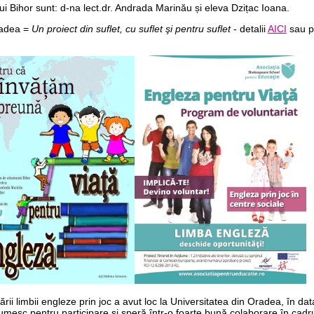
ui Bihor sunt: d-na lect.dr. Andrada Marinău și eleva Dzițac Ioana.
radea =
Un proiect din suflet, cu suflet şi pentru suflet
- detalii
AICI
sau p
ii limbii engleze prin joc a avut loc la Universitatea din Oradea, în d
mesc pentru participare și speră într-o foarte bună colaborare în cadrul