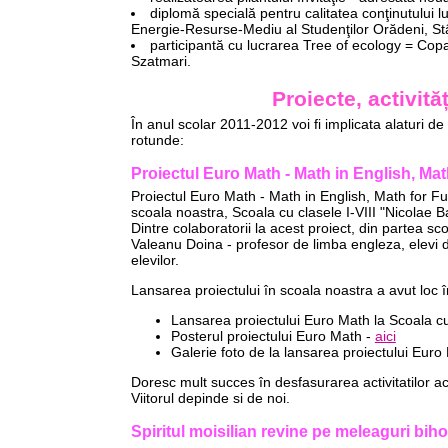
diplomă specială pentru calitatea conţinutului lucr
Energie-Resurse-Mediu al Studenţilor Orădeni, St
participantă cu lucrarea Tree of ecology = Copa
Szatmari.
Proiecte, activit
În anul scolar 2011-2012 voi fi implicata alaturi de
rotunde:
Proiectul Euro Math - Math in English, Mat
Proiectul Euro Math - Math in English, Math for Fut
scoala noastra, Scoala cu clasele I-VIII "Nicolae 
Dintre colaboratorii la acest proiect, din partea s
Valeanu Doina - profesor de limba engleza, elevi di
elevilor.
Lansarea proiectului în scoala noastra a avut loc 
Lansarea proiectului Euro Math la Scoala cu
Posterul proiectului Euro Math -
aici
Galerie foto de la lansarea proiectului Euro
Doresc mult succes în desfasurarea activitatilor ace
Viitorul depinde si de noi.
Spiritul moisilian revine pe meleaguri bih