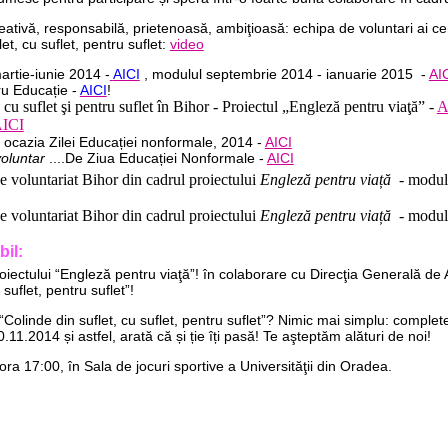
ativă, responsabilă, prietenoasă, ambiţioasă: echipa de voluntari ai cen
et, cu suflet, pentru suflet:
video
artie-iunie 2014 -
AICI
, modulul septembrie 2014 - ianuarie 2015 -
AI
ru Educație -
AICI
!
, cu suflet şi pentru suflet în Bihor - Proiectul „Engleză pentru viaţă” -
A
ICI
 ocazia Zilei Educației nonformale, 2014 -
AICI
oluntar
....De Ziua Educației Nonformale -
AICI
de voluntariat Bihor din cadrul proiectului
Engleză pentru viață
-
modulu
de voluntariat Bihor din cadrul proiectului
Engleză pentru viață
-
modulu
bil:
oiectului “Engleză pentru viaţă”! în colaborare cu Direcţia Generală de A
 suflet, pentru suflet”!
n “Colinde din suflet, cu suflet, pentru suflet”? Nimic mai simplu: comple
.11.2014 și astfel, arată că și ție îți pasă! Te aşteptăm alături de noi!
ra 17:00, în Sala de jocuri sportive a Universităţii din Oradea.