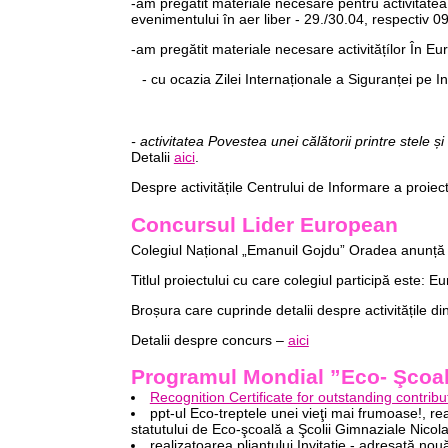
-am pregătit materiale necesare pentru activitatea 
evenimentului în aer liber - 29./30.04, respectiv 0
-am pregătit materiale necesare activitățílor În 
- cu ocazia Zilei Internaționale a Siguranței pe In
- activitatea Povestea unei călătorii printre stele și
Detalii
aici
.
Despre activitățile Centrului de Informare a proi
Concursul Lider European
Colegiul Național „Emanuil Gojdu” Oradea anunță 
Titlul proiectului cu care colegiul participă este: 
Broșura care cuprinde detalii despre activitățile di
Detalii despre concurs –
aici
Programul Mondial ”Eco- Şcoala
Recognition Certificate for outstanding contri
ppt-ul Eco-treptele unei vieţi mai frumoase!, re
statutului de Eco-şcoală a Şcolii Gimnaziale Nico
realizatoarea pliantului Invitaţie - adresată no