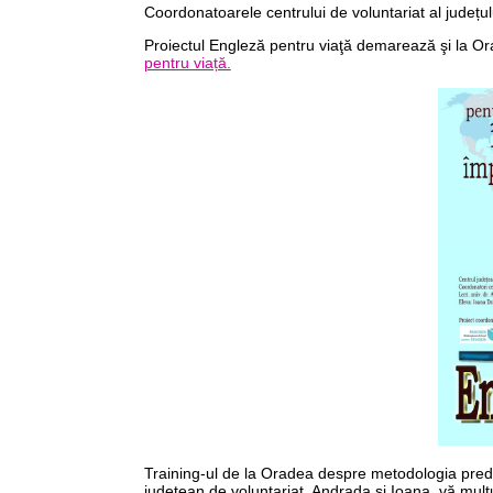
Coordonatoarele centrului de voluntariat al județul
Proiectul Engleză pentru viaţă demarează şi la O
pentru viață.
Training-ul de la Oradea despre metodologia predăr
județean de voluntariat, Andrada și Ioana, vă mulțu