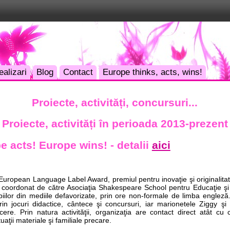
ealizari
Blog
Contact
Europe thinks, acts, wins!
Proiecte, activități, concursuri...
Proiecte, activități în perioada 2013-prezent
 acts! Europe wins! - detalii
aici
European Language Label Award, premiul pentru inovaţie şi originalitat
 coordonat de către Asociaţia Shakespeare School pentru Educaţie ş
piilor din mediile defavorizate, prin ore non-formale de limba engleză
prin jocuri didactice, cântece şi concursuri, iar marionetele Ziggy şi
e. Prin natura activităţii, organizaţia are contact direct atât cu cop
uaţii materiale şi familiale precare.