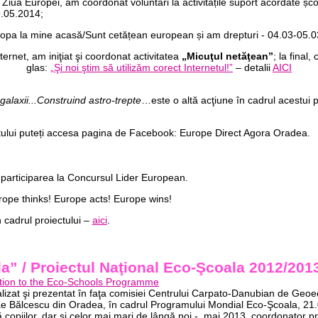
Ziua Europei, am coordonat voluntari la activitățile suport acordate școl
9.05.2014;
Europa la mine acasă/Sunt cetățean european și am drepturi - 04.03-05.
ternet, am iniţiat şi coordonat activitatea
„Micuţul netăţean”
; la final
glas:
„Şi noi ştim să utilizăm corect Internetul!”
– detalii
AICI
 galaxii...Construind astro-trepte
…este o altă acţiune în cadrul acestui p
ectului puteți accesa pagina de Facebook: Europe Direct Agora Oradea.
participarea la Concursul Lider European.
Europe thinks! Europe acts! Europe wins!
n cadrul proiectului –
aici
.
” / Proiectul Naţional Eco-Şcoala 2012/201
bution to the Eco-Schools Programme
alizat şi prezentat în faţa comisiei Centrului Carpato-Danubian de Geoec
lae Bălcescu din Oradea, în cadrul Programului Mondial Eco-Şcoala, 21
uă copiilor, dar şi celor mai mari de lângă noi -, mai 2013, coordonator