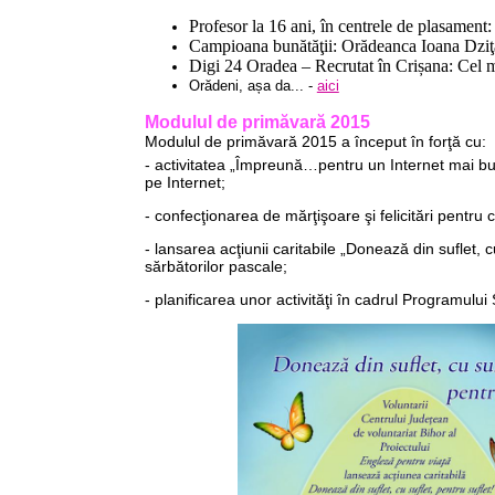
Profesor la 16 ani, în centrele de plasament: 
Campioana bunătăţii: Orădeanca Ioana Dziţac
Digi 24 Oradea – Recrutat în Crișana: Cel 
Orădeni, așa da
... -
aici
Modulul de primăvară 2015
Modulul de primăvară 2015 a început în forţă cu:
- activitatea „Împreună…pentru un Internet mai bun
pe Internet;
- confecţionarea de mărţişoare şi felicitări pentru c
- lansarea acţiunii caritabile „Donează din suflet, c
sărbătorilor pascale;
- planificarea unor activităţi în cadrul Programului Ş