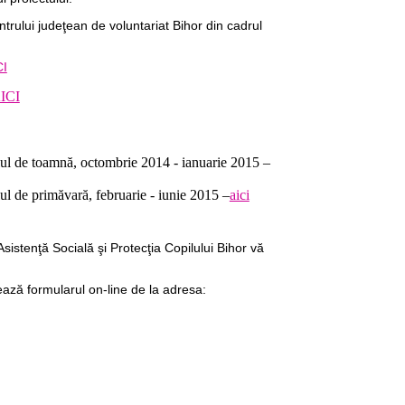
trului judeţean de voluntariat Bihor din cadrul
CI
ICI
l de toamnă, octombrie 2014 - ianuarie 2015 –
l de primăvară, februarie - iunie 2015 –
aici
sistenţă Socială şi Protecţia Copilului Bihor vă
tează formularul on-line de la adresa: