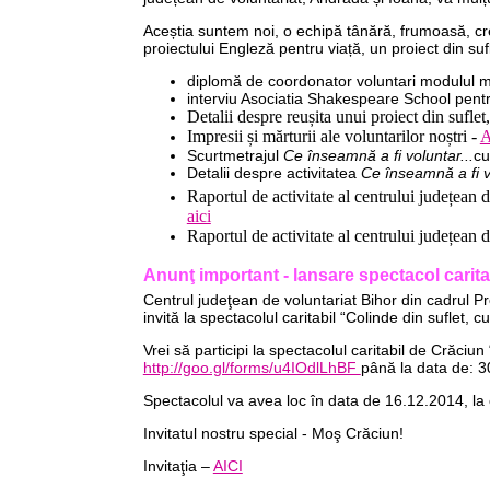
Aceștia suntem noi, o echipă tânără, frumoasă, cre
proiectului Engleză pentru viață, un proiect din sufl
diplomă de coordonator voluntari modulul m
interviu Asociatia Shakespeare School pent
Detalii despre
reușita unui proiect din suflet
Impresii și mărturii ale voluntarilor noștri -
A
Scurtmetrajul
Ce înseamnă a fi voluntar...
cu
Detalii despre activitatea
Ce înseamnă a fi v
Raportul de activitate al centrului județean 
aici
Raportul de activitate al centrului județean 
Anunţ important - lansare spectacol carita
Centrul judeţean de voluntariat Bihor din cadrul Pr
invită la spectacolul caritabil “Colinde din suflet, cu
Vrei să participi la spectacolul caritabil de Crăciu
http://goo.gl/forms/u4IOdlLhBF
până la data de: 30
Spectacolul va avea loc în data de 16.12.2014, la o
Invitatul nostru special - Moş Crăciun!
Invitaţia –
AICI