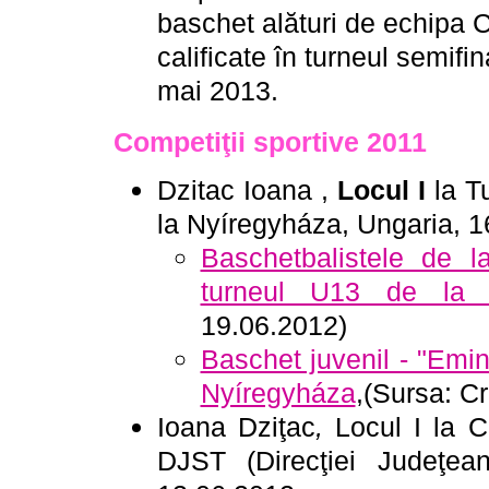
baschet alături de echipa
calificate
în turneul semifina
mai 2013.
Competiţii sportive 2011
Dzitac Ioana ,
Locul I
la T
la
Nyíregyháza
, Ungaria, 
Baschetbalistele de 
turneul U13 de la 
19.06.2012)
Baschet juvenil - "Emin
Nyíregyháza
,
(Sursa: Cr
Ioana Dziţac
,
Locul I la 
DJST (Direcţiei Judeţea