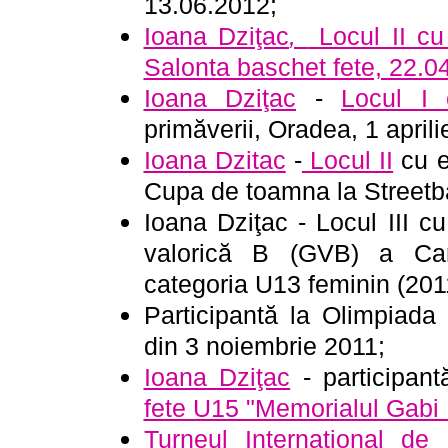
13.06.2012;
Ioana Dziţac
,
Locul II c
Salonta baschet fete, 22.0
Ioana Dziţac
-
Locul I
primăverii, Oradea, 1 aprili
Ioana Dzitac
-
Locul II
cu e
Cupa de toamna la Streetba
Ioana Dziţac - Locul III 
valorică B (GVB) a Cam
categoria U13 feminin (20
Participantă la Olimpiada 
din 3 noiembrie 2011;
Ioana Dziţac
- participan
fete U15 "Memorialul Gabi 
Turneul International de