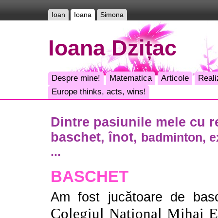
Ioan
Ioana
Simona
Ioana Dzițac
Despre mine!
Matematica
Articole
Reali
Europe thinks, acts, wins!
Dintre pasiunile mele cu re
baschet, înot,
badminton, ex
...
BASCHET
Am fost jucătoare de basc
Colegiul National Mihai 