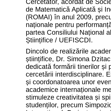
Cercetător, acordat de Soc
de Matematică Aplicată și In
(ROMAI) în anul 2009, precu
naționale pentru performanță 
partea Consiliului Național a
Științifice / UEFISCDI.
Dincolo de realizările acade
științifice, Dr. Simona Dzita
dedicată formării tinerilor și
cercetării interdisciplinare.
și coordonatoarea unor eve
academice internaționale me
stimuleze creativitatea și spir
studenților, precum Simpozi