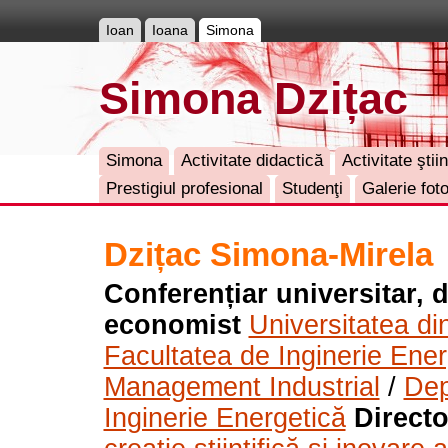
Ioan
Ioana
Simona
Simona Dzițac
Simona
Activitate didactică
Activitate ştiin
Prestigiul profesional
Studenţi
Galerie fot
Dzițac Simona-Mirela
Conferențiar universitar, 
economist
Universitatea d
Facultatea de Inginerie Ener
Management Industrial
/
Dep
Inginerie Energetică
Directo