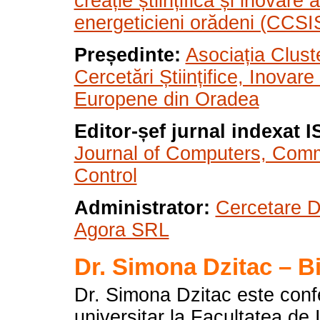
creație științifică și inovare a
energeticieni orădeni (CCS
Președinte:
Asociația Clust
Cercetări Științifice, Inovare 
Europene din Oradea
Editor-șef jurnal indexat IS
Journal of Computers, Com
Control
Administrator:
Cercetare D
Agora SRL
Dr. Simona Dzitac – B
Dr. Simona Dzitac este conf
universitar la Facultatea de 