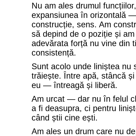
Nu am ales drumul funcțiilor,
expansiunea în orizontală — 
construcție, sens. Am constr
să depind de o poziție și am
adevărata forță nu vine din tit
consistență.
Sunt acolo unde liniștea nu
trăiește. Între apă, stâncă 
eu — întreagă și liberă.
Am urcat — dar nu în felul c
a fi deasupra, ci pentru liniș
când știi cine ești.
Am ales un drum care nu de