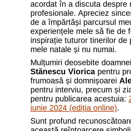
acordat în a discuta despre r
profesionale. Apreciez since
de a împărtăși parcursul meu
experiențele mele să fie de f
inspirație tuturor tinerilor d
mele natale și nu numai.
Mulțumiri deosebite doamnei
Stănescu Viorica
pentru pr
frumoasă și domnișoarei
Al
pentru interviu, precum și zi
pentru publicarea acestuia:
iunie 2024 (ediția online)
.
Sunt profund recunoscătoar
această reîntoarcere simboli