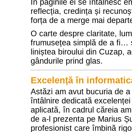
În paginile ei se întâlnesc e
reflecția, credința și recunoș
forța de a merge mai depart
O carte despre claritate, lum
frumusețea simplă de a fi… 
liniștea biroului din Cuzap, 
gândurile prind glas.
Excelență în informatic
Astăzi am avut bucuria de a 
întâlnire dedicată excelenței
aplicată, în cadrul căreia a
de a-l prezenta pe Marius 
profesionist care îmbină rig