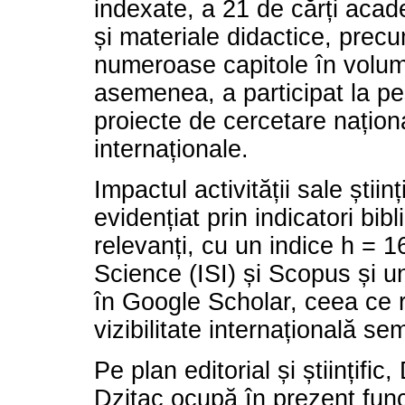
indexate, a 21 de cărți acad
și materiale didactice, precu
numeroase capitole în volum
asemenea, a participat la p
proiecte de cercetare naționa
internaționale.
Impactul activității sale științ
evidențiat prin indicatori bibl
relevanți, cu un indice h = 1
Science (ISI) și Scopus și u
în Google Scholar, ceea ce r
vizibilitate internațională sem
Pe plan editorial și științific
Dzitac ocupă în prezent func