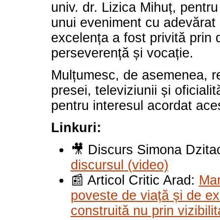
univ. dr. Lizica Mihuț, pentr
unui eveniment cu adevărat s
excelența a fost privită prin
perseverență și vocație.
Mulțumesc, de asemenea, re
presei, televiziunii și oficiali
pentru interesul acordat ace
Linkuri:
🎥 Discurs Simona Dzita
discursul (video)
📰 Articol Critic Arad:
Mar
poveste de viață și de e
construită nu prin vizibilit