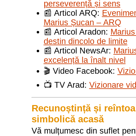
perseverență și sens
📰 Articol ARQ:
Eveniment
Marius Șucan – ARQ
📰 Articol Aradon:
Marius
destin dincolo de limite
📰 Articol NewsAr:
Mariu
excelență la înalt nivel
🎬 Video Facebook:
Vizi
📺 TV Arad:
Vizionare vi
Recunoștință și reîntoa
simbolică acasă
Vă mulțumesc din suflet pent