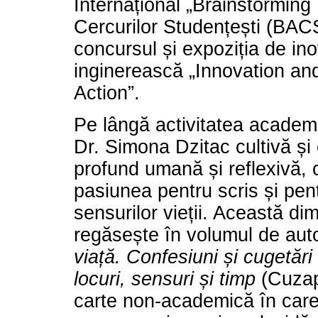
Internațional „Brainstorming
Cercurilor Studențești (BACS
concursul și expoziția de in
inginerească „Innovation an
Action”.
Pe lângă activitatea academică
Dr. Simona Dzitac cultivă și 
profund umană și reflexivă, 
pasiunea pentru scris și pen
sensurilor vieții. Această d
regăsește în volumul de aut
viață. Confesiuni și cugetăr
locuri, sensuri și timp
(Cuzap
carte non-academică în car