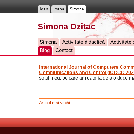
Ioan
Ioana
Simona
Simona Dzițac
Simona
Activitate didactică
Activitate ş
Blog
Contact
International Journal of Computers Comm
Communications and Control (ICCCC 202
soțul meu, pe care am datoria de a o duce mai 
Articol mai vechi