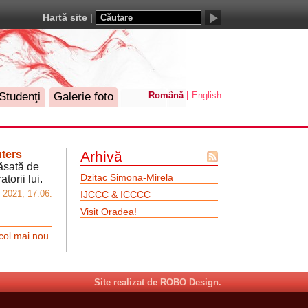
Hartă site
Studenţi
Galerie foto
Română
English
ters
Arhivă
lăsată de
Flux
Dzitac Simona-Mirela
torii lui.
Atom
2021, 17:06.
IJCCC & ICCCC
Visit Oradea!
icol mai nou
Site realizat de ROBO Design.