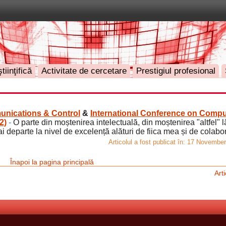
tiinţifică
Activitate de cercetare
Prestigiul profesional
unications & Control
&
International Conference on Compu
2)
-
O parte din moștenirea intelectuală, din moștenirea "altfel" 
departe la nivel de excelență alături de fiica mea și de colabora
Articolul a fost publicat în:
17 November 
Înapoi la pagina principală
Art