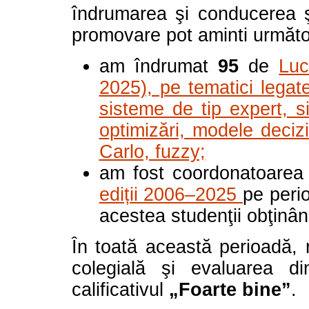
îndrumarea şi conducerea şt
promovare pot aminti următo
am îndrumat
95
de
Luc
2025), pe tematici legate
sisteme de tip expert, s
optimizări, modele deciz
Carlo, fuzzy;
am fost coordonatoare
ediții 2006–2025
pe peri
acestea studenţii obţinân
În toată această perioadă, r
colegială şi evaluarea di
calificativul
„Foarte bine”
.