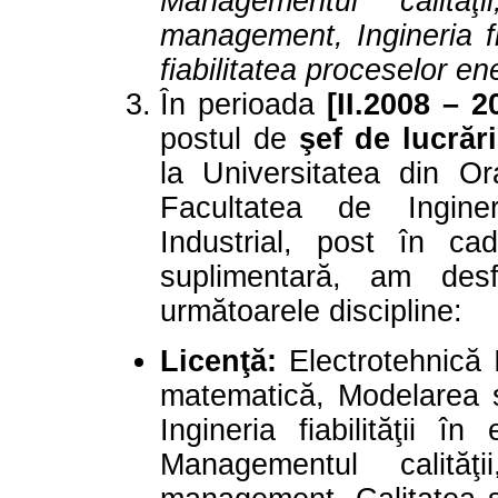
Managementul calităţ
management, Ingineria fia
fiabilitatea proceselor en
În perioada
[II.2008 – 2
postul de
şef de lucrări
la Universitatea din O
Facultatea de Ingin
Industrial, post în ca
suplimentară, am desf
următoarele discipline:
Licenţă:
Electrotehnică I,
matematică, Modelarea ș
Ingineria fiabilităţii î
Managementul calităţ