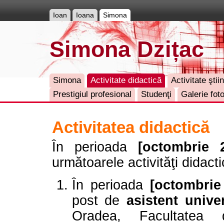
Ioan
Ioana
Simona
Simona Dzițac
Simona
Activitate didactică
Activitate ştiin
Prestigiul profesional
Studenţi
Galerie fot
Activitatea didactică
În perioada
[octombrie 
următoarele activităţi didacti
În perioada
[octombrie
post de
asistent unive
Oradea, Facultatea 