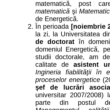
matematică, post car
matematică
şi
Matematici
de Energetică.
În perioada
[noiembrie 
la zi, la Universitatea 
de doctorat
în domeniul
domeniul Energetică, pe
studii doctorale, am des
calitate de
asistent un
Ingineria fiabilităţii în 
proceselor energetice
(20
şef de lucrări asocia
universitar 2007/2008) 
parte din postul de