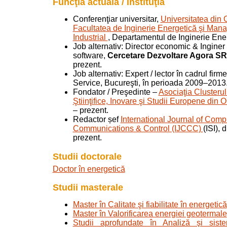
Funcţia actuală / Instituţia
Conferenţiar universitar,
Universitatea din
Facultatea de Inginerie Energetică şi Ma
Industrial
, Departamentul de Inginerie Ene
Job alternativ: Director economic & Inginer
software,
Cercetare Dezvoltare Agora S
prezent.
Job alternativ: Expert / lector în cadrul firme
Service, Bucureşti, în perioada 2009–2013
Fondator / Preşedinte –
Asociaţia Clusterul
Ştiinţifice, Inovare şi Studii Europene din
– prezent.
Redactor șef
International Journal of Comp
Communications & Control (IJCCC)
(ISI), 
prezent.
Studii doctorale
Doctor în energetică
Studii masterale
Master în Calitate şi fiabilitate în energetică
Master în Valorificarea energiei geotermale
Studii aprofundate în Analiză şi siste