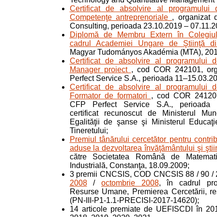
Certificat de absolvire al programului 
Competenţe antreprenoriale
, organizat 
Consulting, perioada 23.10.2019 – 07.11.2
Diplomă de Membru Extern în Colegiul 
cadrul Academiei Ungare de Ştiinţă 
Magyar Tudományos Akadémia (MTA), 201
Certificat de absolvire al programului d
Manager proiect
, cod COR 242101, or
Perfect Service S.A., perioada 11–15.03.2
Certificat de absolvire al programului d
Formator de formatori
, cod COR 241207
CFP Perfect Service S.A., perioada 
certificat recunoscut de Ministerul Munc
Egalităţii de şanse şi Ministerul Educaţie
Tineretului;
Premiul tânărului cercetător pentru contrib
aduse la dezvoltarea învăţământului şi ştii
către Societatea Română de Matemati
Industrială, Constanţa, 18.09.2009;
3 premii CNCSIS, COD CNCSIS 88 / 90 /
2008
/
octombrie 2008
, în cadrul pro
Resurse Umane, Premierea Cercetării, re
(PN-III-P1-1.1-PRECISI-2017-14620);
14 articole premiate de UEFISCDI în 20