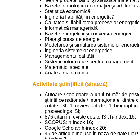
Teoria probabilităţilor şi statistică matemati
Bazele tehnologiei informaţiei şi arhitectur
Statistică economică
Ingineria fiabilităţii în energetică
Calitatea şi fiabilitatea proceselor energeti
Informatică managerială
Bazele energeticii şi conversia energiei
Piaţa şi bursa de energie
Modelarea şi simularea sistemelor energet
Ingineria sistemelor energetice
Managementul calităţii
Sisteme informatice pentru management
Matematici speciale
Analiză matematică
Activitate ştiinţifică (sinteză)
Autoare / coautoare a unui număr de pest
ştiinţifice naţionale / internaţionale, dintre 
cotate ISI, 1 review article, 1 biographic
proceedings ISI;
876 citări în reviste cotate ISI, h-index: 16;
SCOPUS: h-index 16;
Google Scholar: h-index 20;
45 de articole incluse în baza de date Harzi