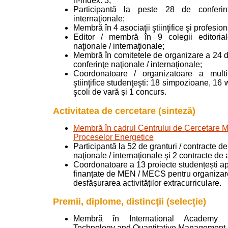
h-index: 3;
Participantă la peste 28 de conferin
internaţionale;
Membră în 4 asociaţii ştiinţifice şi profesion
Editor / membră în 9 colegii editorial
naţionale / internaţionale;
Membră în comitetele de organizare a 24 de
conferinţe naţionale / internaţionale;
Coordonatoare / organizatoare a multip
ştiinţifice studenţeşti: 18 simpozioane, 16
şcoli de vară și 1 concurs.
Activitatea de cercetare (sinteză)
Membră în cadrul Centrului de Cercetare
Proceselor Energetice
Participantă la 52 de granturi / contracte d
naţionale / internaţionale şi 2 contracte de 
Coordonatoare a 13 proiecte studențești ap
finanțate de MEN / MECS pentru organizar
desfășurarea activităților extracurriculare.
Premii, diplome, distincţii (selecţie)
Membră în International Academy o
Technology and Quantitative Management 