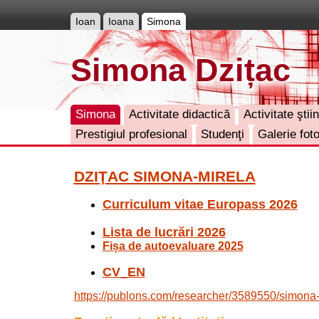
Ioan
Ioana
Simona
Simona Dzițac
Simona
Activitate didactică
Activitate ştiin
Prestigiul profesional
Studenţi
Galerie fot
DZIŢAC SIMONA-MIRELA
Curriculum vitae Europass 2026
Lista de lucrări 2026
Fișa de autoevaluare 2025
CV_EN
https://publons.com/researcher/3589550/simona-