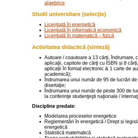
algebrice
Studii universitare (selecţie)
Licenţiată în energetică
Licenţiată în informatică economică
Licenţiată în matematică – fizică
Activitatea didactică (sinteză)
Autoare / coautoare a 13 cărţi, îndrumare, 
aplicaţii, capitole de cărţi cu ISBN și 8 cărți
aplicații în format electronic & 1 carte de au
academică);
Îndrumarea unui număr de 95 de lucrări de l
disertaţie;
Îndrumarea unui număr de peste 300 de luc
la conferinţe studenţeşti naţionale / interna
Discipline predate
:
Modelarea proceselor energetice
Reglementări în energetică / Drept și legisla
energetică
Statistică matematică