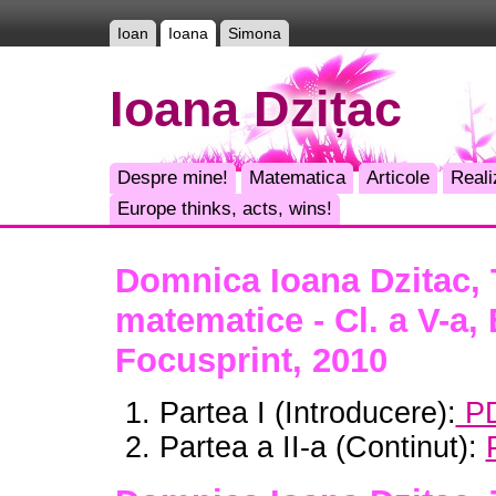
Ioan
Ioana
Simona
Ioana Dzițac
Despre mine!
Matematica
Articole
Reali
Europe thinks, acts, wins!
Domnica Ioana Dzitac, 
matematice - Cl. a V-a, 
Focusprint, 2010
Partea I (Introducere):
P
Partea a II-a (Continut):