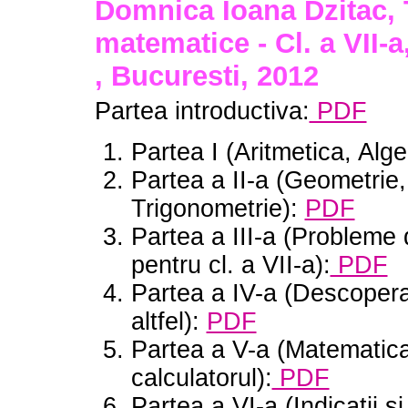
Domnica Ioana Dzitac, 
matematice - Cl. a VII-a
, Bucuresti, 2012
Partea introductiva:
PDF
Partea I (Aritmetica, Alge
Partea a II-a (Geometrie,
Trigonometrie):
PDF
Partea a III-a (Probleme 
pentru cl. a VII-a):
PDF
Partea a IV-a (Descoper
altfel):
PDF
Partea a V-a (Matematica
calculatorul):
PDF
Partea a VI-a (Indicatii si