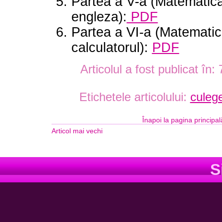
Partea a V-a (Matematica
engleza):
PDF
Partea a VI-a (Matematic
calculatorul):
PDF
Articolul a fost publicat în:
Etichetele articolului:
culeg
Înapoi la pagina principal
Articol mai vechi
S