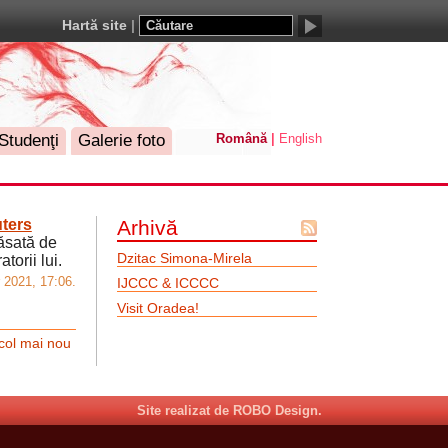
Hartă site
Studenţi
Galerie foto
Română
English
ters
Arhivă
lăsată de
Flux
Dzitac Simona-Mirela
torii lui.
Atom
2021, 17:06.
IJCCC & ICCCC
Visit Oradea!
icol mai nou
Site realizat de ROBO Design.