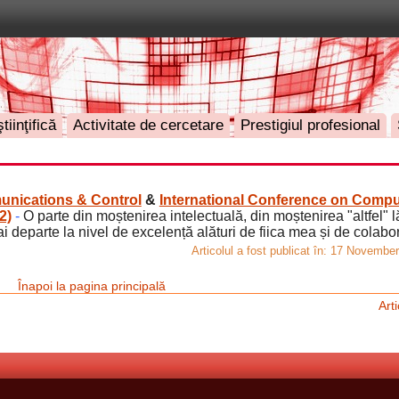
tiinţifică
Activitate de cercetare
Prestigiul profesional
unications & Control
&
International Conference on Compu
2)
-
O parte din moștenirea intelectuală, din moștenirea "altfel" 
departe la nivel de excelență alături de fiica mea și de colabora
Articolul a fost publicat în:
17 November 
Înapoi la pagina principală
Art