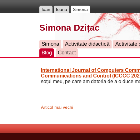
Ioan
Ioana
Simona
Simona Dzițac
Simona
Activitate didactică
Activitate ş
Blog
Contact
International Journal of Computers Comm
Communications and Control (ICCCC 202
soțul meu, pe care am datoria de a o duce mai 
Articol mai vechi