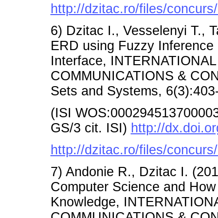
http://dzitac.ro/files/concu
6) Dzitac I., Vesselenyi T., T
ERD using Fuzzy Inference 
Interface, INTERNATION
COMMUNICATIONS & CONTR
Sets and Systems, 6(3):403
(ISI WOS:000294513700003/A
GS/3 cit. ISI)
http://dx.doi.o
http://dzitac.ro/files/concu
7) Andonie R., Dzitac I. (20
Computer Science and How W
Knowledge, INTERNATIO
COMMUNICATIONS & CONTR