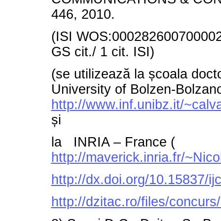
446, 2010.
(ISI WOS:000282600700002/
GS cit./ 1 cit. ISI)
(se utilizează la școala doc
University of Bolzen-Bolzano,
http://www.inf.unibz.it/~c
și
la INRIA – France (
http://maverick.inria.fr/~Ni
http://dx.doi.org/10.15837/i
http://dzitac.ro/files/concu