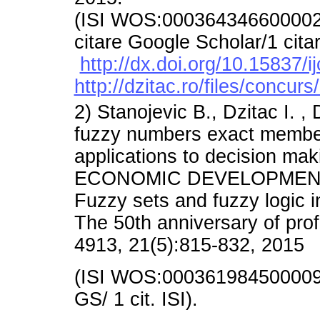
(ISI WOS:000364346600002/
citare Google Scholar/1 citar
http://dx.doi.org/10.15837/
http://dzitac.ro/files/concu
2) Stanojevic B., Dzitac I. ,
fuzzy numbers exact member
applications to decision
ECONOMIC DEVELOPMENT 
Fuzzy sets and fuzzy logic in
The 50th anniversary of prof
4913, 21(5):815-832, 2015
(ISI WOS:000361984500009/A
GS/ 1 cit. ISI).