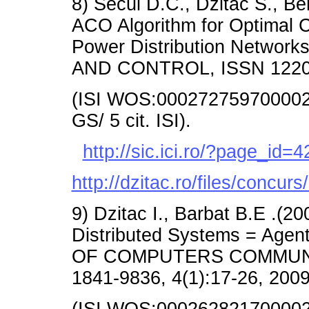
8) Secui D.C., Dzitac S., Be
ACO Algorithm for Optimal 
Power Distribution Netwo
AND CONTROL, ISSN 1220-1
(ISI WOS:000272759700002/A
GS/ 5 cit. ISI).
http://sic.ici.ro/?page_id=4
http://dzitac.ro/files/concu
9) Dzitac I., Barbat B.E .(200
Distributed Systems = Ag
OF COMPUTERS COMMUNI
1841-9836, 4(1):17-26, 2009
(ISI WOS:000262821700002/