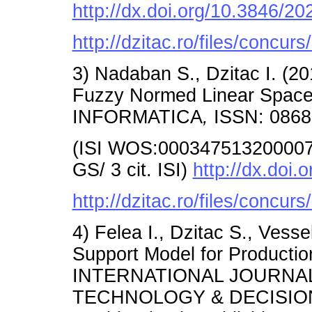
http://dx.doi.org/10.3846/
http://dzitac.ro/files/conc
3) Nadaban S., Dzitac I. (2
Fuzzy Normed Linear Spaces
INFORMATICA
,
ISSN: 0868-
(ISI WOS:000347513200007/A
GS/ 3 cit. ISI)
http://dx.doi.
http://dzitac.ro/files/concu
4) Felea I., Dzitac S., Vesse
Support Model for Productio
INTERNATIONAL JOURNA
TECHNOLOGY & DECISION 