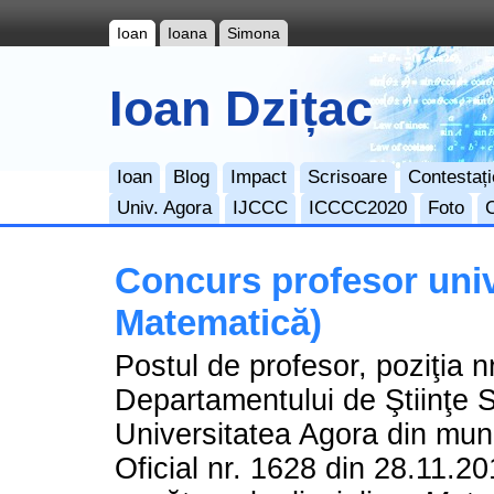
Ioan
Ioana
Simona
Ioan Dzițac
Ioan
Blog
Impact
Scrisoare
Contestați
Univ. Agora
IJCCC
ICCCC2020
Foto
Concurs profesor univ
Matematică)
Postul de profesor, poziţia nr
Departamentului de Ştiinţe S
Universitatea Agora din muni
Oficial nr. 1628 din 28.11.20