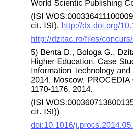
World Scientic Publishing C
(ISI WOS:000336411100009/A
cit. ISI).
http://dx.doi.org/
http://dzitac.ro/files/concu
5) Benta D., Bologa G., Dzita
Higher Education. Case Stud
Information Technology and
2014, Moscow, PROCEDIA
1170-1176, 2014.
(ISI WOS:000360713800135/P
cit. ISI))
doi:10.1016/j.procs.2014.05