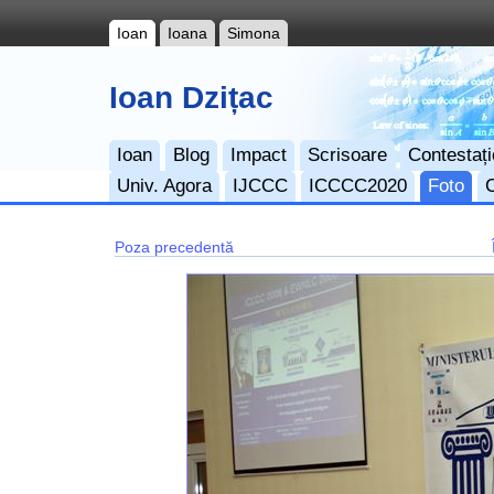
Ioan
Ioana
Simona
Ioan Dzițac
Ioan
Blog
Impact
Scrisoare
Contestați
Univ. Agora
IJCCC
ICCCC2020
Foto
Poza precedentă