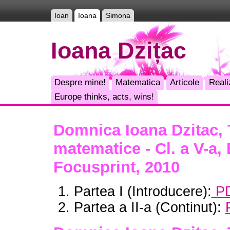
Ioan
Ioana
Simona
Ioana Dzițac
Despre mine!
Matematica
Articole
Reali
Europe thinks, acts, wins!
Domnica Ioana Dzitac, 
matematice - Cl. a V-a, 
Focusprint, 2010
Partea I (Introducere):
P
Partea a II-a (Continut):