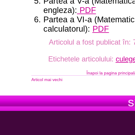
Partea a V-a (Matematica
engleza):
PDF
Partea a VI-a (Matematic
calculatorul):
PDF
Articolul a fost publicat în:
Etichetele articolului:
culeg
Înapoi la pagina principal
Articol mai vechi
S