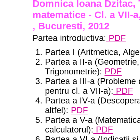
Domnica Ioana Dzitac, 
matematice - Cl. a VII-a
, Bucuresti, 2012
Partea introductiva:
PDF
Partea I (Aritmetica, Alge
Partea a II-a (Geometrie,
Trigonometrie):
PDF
Partea a III-a (Probleme 
pentru cl. a VII-a):
PDF
Partea a IV-a (Descoper
altfel):
PDF
Partea a V-a (Matematica
calculatorul):
PDF
Partea a VI-a (Indicatii si