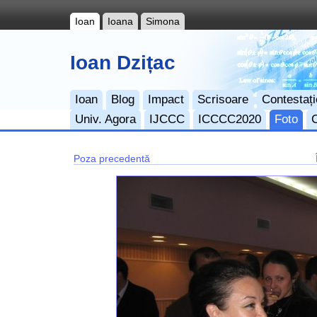
Ioan
Ioana
Simona
Ioan Dzițac
Ioan
Blog
Impact
Scrisoare
Contestați
Univ. Agora
IJCCC
ICCCC2020
Foto
Poza precedentă