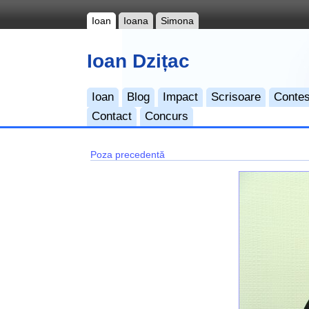
Ioan
Ioana
Simona
Ioan Dzițac
Ioan
Blog
Impact
Scrisoare
Contes
Contact
Concurs
Poza precedentă