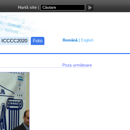
Hartă site
ICCCC2020
Foto
Română
English
Poza următoare