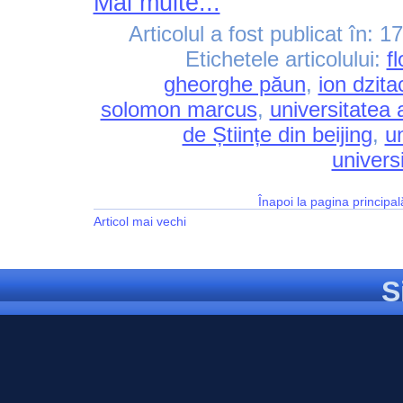
Mai multe...
Articolul a fost publicat în:
17
Etichetele articolului:
f
gheorghe păun
,
ion dzita
solomon marcus
,
universitatea
de Științe din beijing
,
u
univers
Înapoi la pagina principal
Articol mai vechi
S