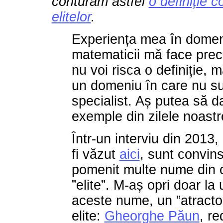
conturăm astfel
o definiție c
elitelor
.
Experiența mea în domen
matematicii mă face prec
nu voi risca o definiție, m
un domeniu în care nu s
specialist. Aș putea să d
exemple din zilele noastr
Într-un interviu din 2013,
fi văzut
aici
, sunt convin
pomenit multe nume din 
”elite”. M-aș opri doar la 
aceste nume, un ”atractor
elite:
Gheorghe Păun
, re