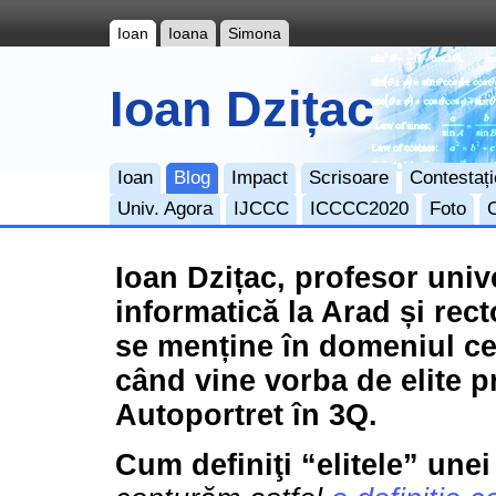
Ioan
Ioana
Simona
Ioan Dzițac
Ioan
Blog
Impact
Scrisoare
Contestați
Univ. Agora
IJCCC
ICCCC2020
Foto
Ioan Dzițac, profesor univ
informatică la Arad și rect
se menține în domeniul cer
când vine vorba de elite p
Autoportret în 3Q.
Cum definiţi “elitele” unei