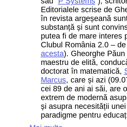
sau ”
P Systems
”), scriit
Editorialele scrise de G
în revista argeșeană sunt
substanță și sunt convins
putea fi de mare interes 
Clubul România 2.0 – de
acesta
). Gheorghe Păun 
maestru de elită, conduc
doctorat în matematică,
Marcus
, care și azi (09.0
cei 89 de ani ai săi, are 
extrem de modernă asupra
și asupra necesității unei
paradigme pentru educaț