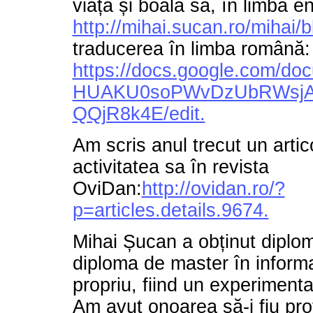
viața și boala sa, în limba e
http://mihai.sucan.ro/mihai/b
traducerea în limba română:
https://docs.google.com/
HUAKU0soPWvDzUbRWsjA
QQjR8k4E/edit.
Am scris anul trecut un artic
activitatea sa în revista
OviDan:
http://ovidan.ro/?
p=articles.details.9674.
Mihai Șucan a obținut diplom
diploma de master în informa
propriu, fiind un experiment
Am avut onoarea să-i fiu prof